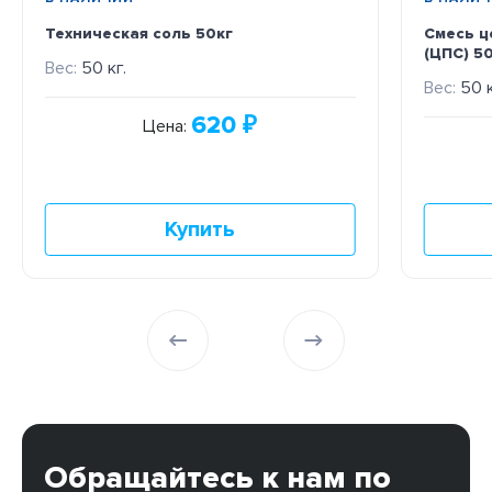
Техническая соль 50кг
Смесь ц
(ЦПС) 50
Вес:
50 кг.
Вес:
50 к
620
₽
Цена:
Купить
Обращайтесь к нам по