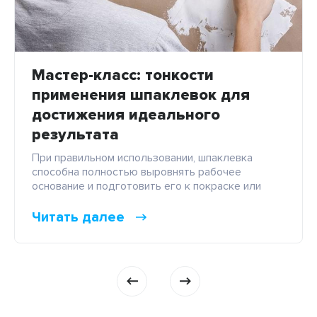
Мастер-класс: тонкости
применения шпаклевок для
достижения идеального
результата
При правильном использовании, шпаклевка
способна полностью выровнять рабочее
основание и подготовить его к покраске или
поклейке обоев. Современные составы
позволяют добиться идеальной гладкости
Читать далее
ошпаклеванной поверхности, и высокого уровня
адгезии: как с основанием, так и с финишной
облицовкой. Что нужно для получения
идеального результата, и какими методами
сегодня пользуются профессионалы?
Подготовка к работе Кроме непосредственно
самой […]