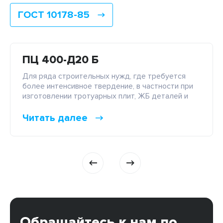
ГОСТ 10178-85
ПЦ 400-Д20 Б
Для ряда строительных нужд, где требуется
более интенсивное твердение, в частности при
изготовлении тротуарных плит, ЖБ деталей и
сооружений, применяют быстротвердеющий
цемент ПЦ 400-Д20 Б. Скорый набор прочности
Читать далее
достигается за счет того, что он произведен на
основе клинкера тонкого помола и строго
регулируемого минералогического состава: с
С3S – более 50%, и с C3S+C3A – более […]
Обращайтесь к нам по