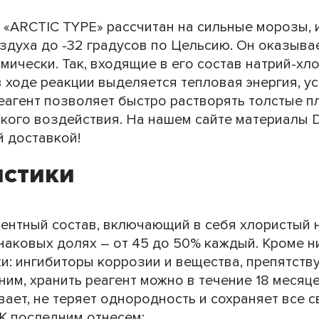
ARCTIC TYPE» рассчитан на сильные морозы, 
здуха до -32 градусов по Цельсию. Он оказыва
мически. Так, входящие в его состав натрий-хло
в ходе реакции выделяется тепловая энергия, 
агент позволяет быстро растворять толстые пл
ского воздействия. На нашем сайте материалы
й доставкой!
истики
нтный состав, включающий в себя хлористый н
аковых долях – от 45 до 50% каждый. Кроме ни
и: ингибиторы коррозии и вещества, препятст
им, хранить реагент можно в течение 18 месяц
вает, не теряет однородность и сохраняет все с
К последним отнесем: