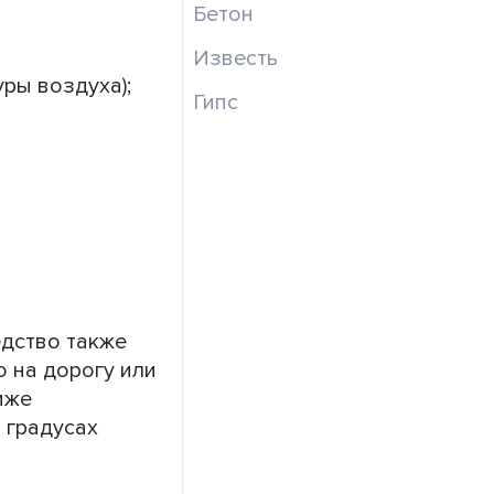
Бетон
Известь
уры воздуха);
Гипс
едство также
 на дорогу или
иже
6 градусах