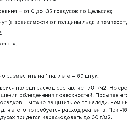
вания – от 0 до -32 градусов по Цельсию;
нут (в зависимости от толщины льда и температ
;
мешок;
 разместить на 1 паллете – 60 штук.
йся наледи расход составляет 70 г/м2. Но ср
щения обледенения поверхностей. Посыпав его
осадков – можно защитить ее от наледи. Чем н
для этого потребуется расход реагента. При -1
радусах придется израсходовать до 60 г/м2.