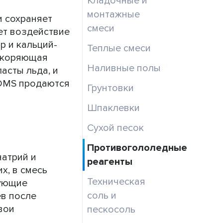
Кладочные и
монтажные
и сохраняет
смеси
ет воздействие
р и кальций-
Теплые смеси
ускоряющая
Наливные полы
асты льда, и
 DMS продаются
Грунтовки
Шпаклевки
Сухой песок
Противогололедные
атрий и
реагенты
х, в смесь
Техническая
вующие
соль и
ев после
вои
пескосоль