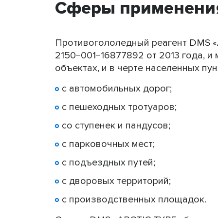
Сферы применени
Противогололедный реагент DMS «
2150−001−16877892 от 2013 года, 
объектах, и в черте населенных пу
с автомобильных дорог;
с пешеходных тротуаров;
со ступенек и пандусов;
с парковочных мест;
с подъездных путей;
с дворовых территорий;
с производственных площадок.