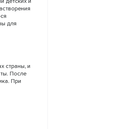
и детских и
растворения
ося
зы для
х страны, и
сты. После
ика. При