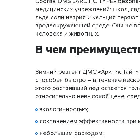
Состав DMS «ARCTIC TYPE» безопас
медицинских учреждений: школ, сади
льда соли натрия и кальция теряют 
вредаокружающей среде. Они не вли
человека и животных.
В чем преимущест
Зимний реагент ДМС «Арктик Тайп» 
способен быстро – в течение неск
этого растаявший лед остается то
относительно невысокой цене, сре
экологичностью;
сохранением эффективности при м
небольшим расходом;