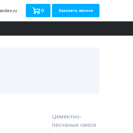
ndex.ru
0
Заказать звонок
Цементно-
песчаные смеси