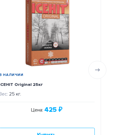
В НАЛИЧИИ
В НАЛИЧИ
ICEHIT Original 25кг
ДМС АРКТ
Вес:
25 кг.
Вес:
1000 
425
₽
Цена: