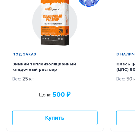
ПОД ЗАКАЗ
В НАЛИ
Зимний теплоизоляционный
Смесь ц
кладочный раствор
(ЦПС) 50
Вес:
25 кг.
Вес:
50 к
500
₽
Цена:
Купить