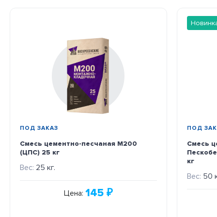
Новинк
ПОД ЗАКАЗ
ПОД ЗАК
Смесь цементно-песчаная М200
Смесь ц
(ЦПС) 25 кг
Пескобе
кг
Вес:
25 кг.
Вес:
50 к
145
₽
Цена: