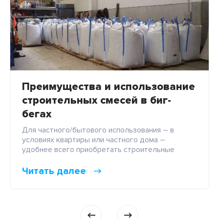
Преимущества и использование
строительных смесей в биг-
бегах
Для частного/бытового использования – в
условиях квартиры или частного дома –
удобнее всего приобретать строительные
смеси в стандартных бумажных (полимерных)
мешках по 25-50 кг. Но для масштабных работ,
Читать далее
когда расход материалов измеряется в сотнях и
тысячах килограммов, наилучший вариант –
покупка смесей в биг-бегах. Этот вид тары
упрощает хранение, перевозку, погрузку и
разгрузку сыпучих смесей, […]