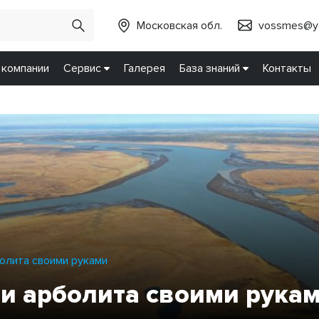
Московская обл.
vossmes@ya
 компании
Сервис
Галерея
База знаний
Контакты
болита своими руками
 и арболита своими рука