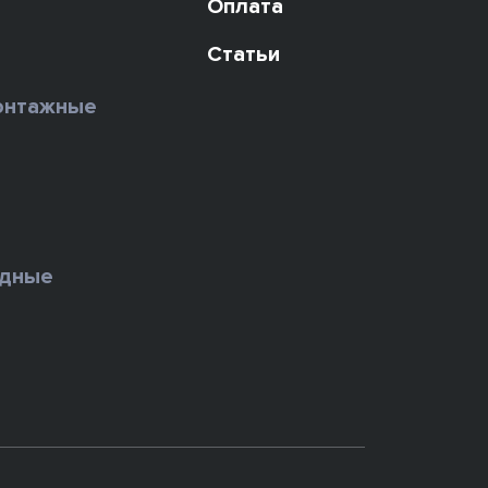
Оплата
Статьи
онтажные
ы
едные