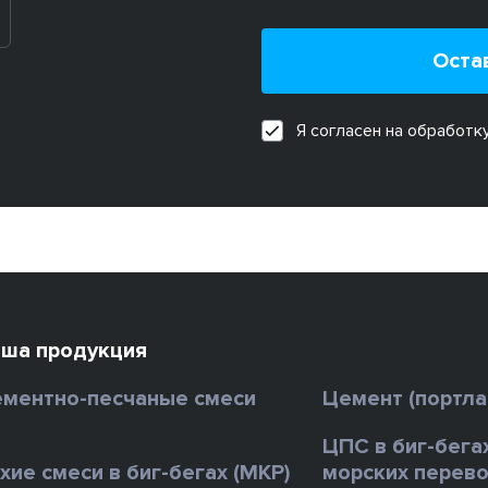
Оста
Я согласен на обработк
ша продукция
ментно-песчаные смеси
Цемент (портл
ЦПС в биг-бега
хие смеси в биг-бегах (МКР)
морских перево