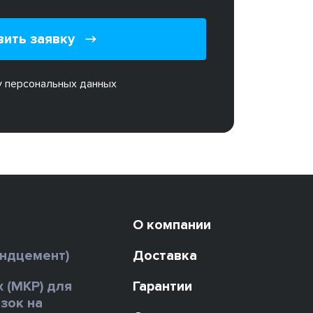
вить заявку
у персональных данных
О компании
андцемент)
Доставка
х (МКР) для
Гарантии
зок на