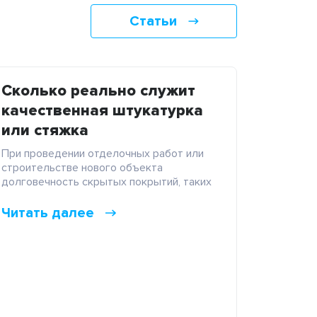
Статьи
Сколько реально служит
качественная штукатурка
или стяжка
При проведении отделочных работ или
строительстве нового объекта
долговечность скрытых покрытий, таких
как черновая штукатурка стен или
напольная стяжка, имеет первостепенное
Читать далее
значение. Ошибки на данном этапе
невозможно исправить легким
косметическим путем. Если финишную
отделку в виде обоев или краски при
необходимости можно легко обновить, то
базовый несущий слой должен служить
десятилетиями. Повторный демонтаж и