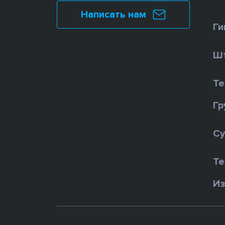
Написать нам
Ги
Шт
Те
Гр
Су
Те
Из