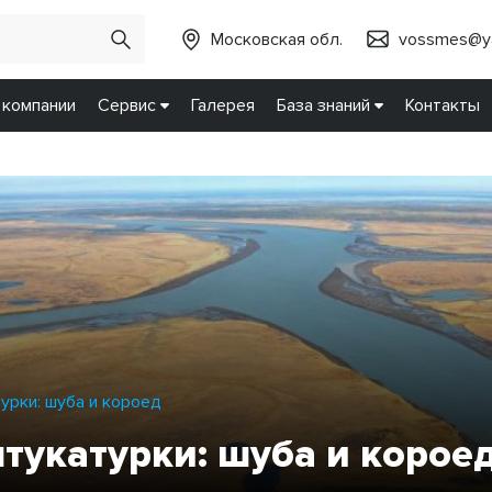
Московская обл.
vossmes@ya
 компании
Сервис
Галерея
База знаний
Контакты
урки: шуба и короед
тукатурки: шуба и корое