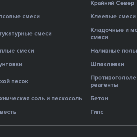
Крайний Север
псовые смеси
Клеевые смеси
Кладочные и м
укатурные смеси
смеси
плые смеси
Наливные пол
унтовки
Шпаклевки
Противоголол
хой песок
реагенты
хническая соль и пескосоль
Бетон
весть
Гипс