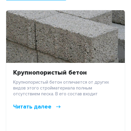
Крупнопористый бетон
Крупнопористый бетон отличается от других
видов этого стройматериала полным
отсутствием песка. В его состав входит
портландцемент различных марок (или цемент),
очищенная вода высокого качества и
Читать далее
однофракционный крупный заполнитель
(традиционно – гравий). Благодаря особому
составу поры внутри готового материала
достаточно большие, и ими обуславливаются