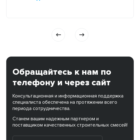
теплоизоляцию обеспечивает не каждая
модель, поэтому при покупке стоит тщательно
ознакомиться с характеристиками. Не знаете, на
что обратить внимание? Давайте разберемся,
какие двери точно не будут пропускать
холодный воздух. Неправильная теплоизоляция:
основные причины и […]
Обращайтесь к нам по
телефону и через сайт
Консультационная и информационная поддержка
специалиста обеспечена на протяжении всего
периода сотрудничества.
Станем вашим надежным партнером и
поставщиком качественных строительных смесей!