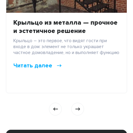
Крыльцо из металла — прочное
и эстетичное решение
Крыльцо – это первое, что видят гости при
входе в дом: элемент не только украшает
частное домовладение, но и выполняет функцию
защиты от осадков и грязи. При выборе
материала для крыльца важно учитывать не
Читать далее
только эстетические качества, но и прочность и
долговечность. Именно поэтому, одним из
наиболее популярных материалов для крыльца
является металл. Преимущества
металлического […]