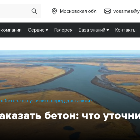
Московская обл.
vossmes@ya
 компании
Сервис
Галерея
База знаний
Контакты
ть бетон: что уточнить перед доставкой?
аказать бетон: что уточн