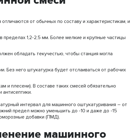
инной смеси
отличаются от обычных по составу и характеристикам, и
 пределах 1,2-2,5 мм. Более мелкие и крупные частицы
олжен обладать текучестью, чтобы станция могла
и. Без него штукатурка будет отслаиваться от рабочих
ам и плесени). В составе таких смесей обязательно
 антисептики.
ратурный интервал для машинного оштукатуривания – от
ижний предел можно уменьшить до -10 и даже до -15
воморозные добавки (ПМД).
менение машинного