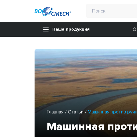
О
Наша продукция
Главная
Статьи
Машинная против руч
Машинная проти