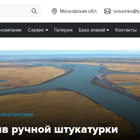
Московская обл.
vossmes@ya
 компании
Сервис
Галерея
База знаний
Контакты
ной штукатурки
в ручной штукатурки