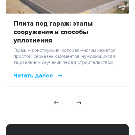
Плита под гараж: этапы
сооружения и способы
уплотнения
Гараж – конструкция, которая многим кажется
простой: серьезных моментов, нуждающихся в
тщательном изучении перед строительством,
достаточно. Один из них – сооружение плиты
под строение и чаще всего с этой целью
Читать далее
использую плитный фундамент, который с
легкостью может выполнять еще и функции
напольного покрытия. Это платформа, которой
не страшны сложные грунты, высокий уровень
грунтовых вод, а […]