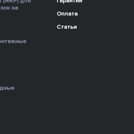
х (МКР) для
Гарантии
зок на
Оплата
Статьи
онтажные
ы
едные