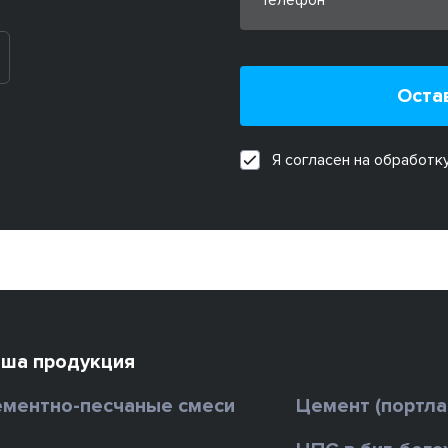
Оста
Я согласен на обработк
ша продукция
ментно-песчаные смеси
Цемент (портл