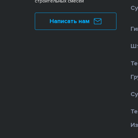
строительных смесей
Су
Написать нам
Ги
Шт
Те
Гр
Су
Те
Из