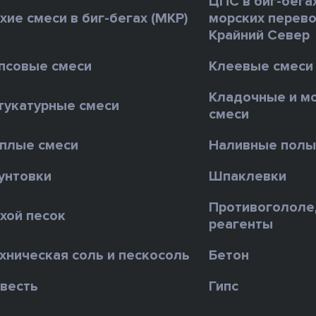
ЦПС в биг-бега
хие смеси в биг-бегах (МКР)
морских перево
Крайний Север
псовые смеси
Клеевые смеси
Кладочные и м
укатурные смеси
смеси
плые смеси
Наливные пол
унтовки
Шпаклевки
Противоголол
хой песок
реагенты
хническая соль и пескосоль
Бетон
весть
Гипс