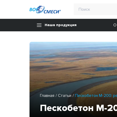
О
Наша продукция
Главная
Статьи
Пескобетон М-200: р
Пескобетон М-2