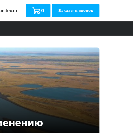
ndex.ru
0
Заказать звонок
именению