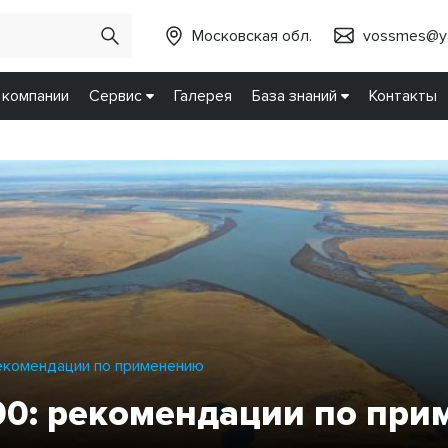
Московская обл.
vossmes@ya
 компании
Сервис
Галерея
База знаний
Контакты
екомендации по применению
00: рекомендации по пр