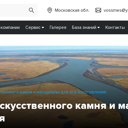
Московская обл.
vossmes@ya
 компании
Сервис
Галерея
База знаний
Контакты
твенного камня и материалы для его изготовления
скусственного камня и м
я