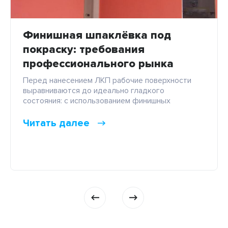
Финишная шпаклёвка под
покраску: требования
профессионального рынка
Перед нанесением ЛКП рабочие поверхности
выравниваются до идеально гладкого
состояния: с использованием финишных
шпаклевок на цементной, гипсовой или
полимерной основе. Они оптимально подходят
Читать далее
под покраску стен и потолков, но нуждаются в
обязательной подготовке, а именно: В стартовом
выравнивании оснований. Финишная шпаклевка
отличается тонкодисперсной структурой и
предназначена только для устранения мелких
поверхностных дефектов и неровностей. Для […]