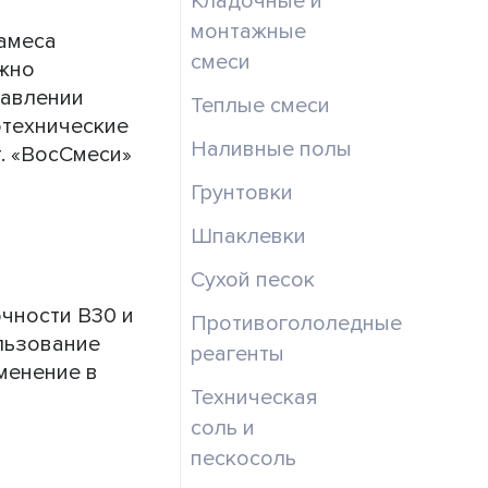
Кладочные и
монтажные
замеса
смеси
ожно
бавлении
Теплые смеси
отехнические
Наливные полы
т. «ВосСмеси»
Грунтовки
Шпаклевки
Сухой песок
чности В30 и
Противогололедные
ользование
реагенты
менение в
Техническая
соль и
пескосоль