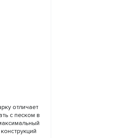
арку отличает
ть с песком в
 максимальный
 конструкций