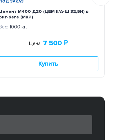
ПОД ЗАКАЗ
В НАЛИЧИ
Цемент М400 Д20 (ЦЕМ II/А-Ш 32,5H) в
Цемент Ц
биг-беге (МКР)
42,5Н) 50
Вес:
1000 кг.
Вес:
50 кг
7 500
₽
Цена:
Купить