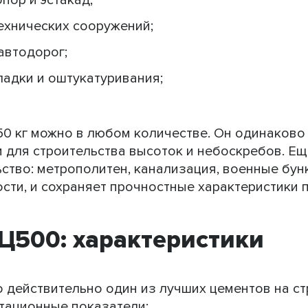
пор и эстакад;
ехнических сооружений;
автодорог;
ладки и оштукатуривания;
50 кг можно в любом количестве. Он одинаково
и для строительства высоток и небоскребов. Е
тво: метрополитен, канализация, военные бунке
сти, и сохраняет прочностные характеристики 
Ц500: характеристики
о действительно один из лучших цементов на с
атационные показатели: