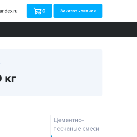
ndex.ru
0
Заказать звонок
г
 кг
Цементно-
песчаные смеси