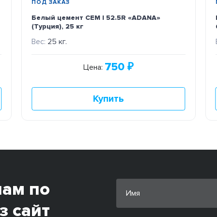
ПОД ЗАКАЗ
Белый цемент CEM I 52.5R «ADANA»
(Турция), 25 кг
Вес:
25 кг.
750
₽
Цена:
Купить
нам по
з сайт