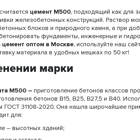
 считается
цемент М500
, подходящий как для 
тливки железобетонных конструкций. Раствор м
бетонных блоков и природного камня, а при до
– бетонировать фундаменты, инженерные и гидр
ь цемент оптом в Москве
, используйте наш сай
тавку материала в удобных мешках по 50 кг!
енении марки
нта М500 –
приготовление бетонов классов про
готовления бетонов В15, В25, В27,5 и В40. Исп
м ГОСТ 31108-2020. Она нашла широчайшее при
дит для:
ле – высотных зданий;