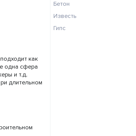
Бетон
Известь
Гипс
 подходит как
ще одна сфера
ры и т.д.
при длительном
троительном