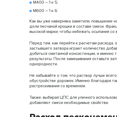
М400 – 1 к 5;
М600 – 1 к 6.
Как вы уже наверняка заметили, повышение н
доли песчаной крошки в составе смеси. Фракц
высокой марки, чтобы избежать осыпания со 
Перед тем, как перейти к расчетам расхода, 
застывшего затвора играет количество доба
добиться сметанной консистенции, и именно 
результаты. После замешивания оставьте зат
однородности.
Не забывайте о том, что раствор лучше всег
обустройстве дорожек. Именно благодаря та
растрескивания со временем.
Также, выбирая ЦПС для уличного использова
добавляют смеси необходимые свойства.