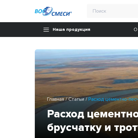
О
Наша продукция
Главная
Статьи
Расход цементно-песч
Расход цементно
брусчатку и тро