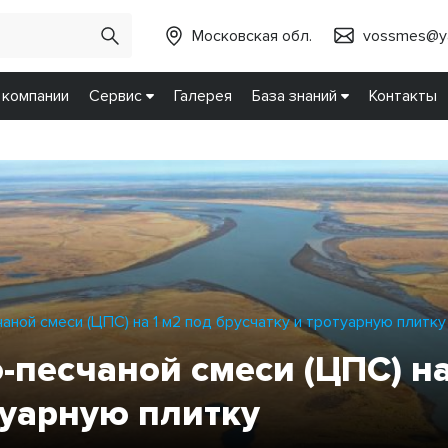
Московская обл.
vossmes@ya
 компании
Сервис
Галерея
База знаний
Контакты
аной смеси (ЦПС) на 1 м2 под брусчатку и тротуарную плитку
-песчаной смеси (ЦПС) на
туарную плитку