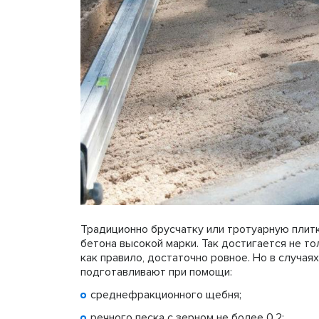
Традиционно брусчатку или тротуарную плитк
бетона высокой марки. Так достигается не то
как правило, достаточно ровное. Но в случая
подготавливают при помощи:
среднефракционного щебня;
речного песка с зерном не более 0,2;