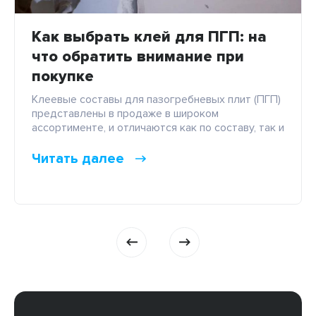
Как выбрать клей для ПГП: на
что обратить внимание при
покупке
Клеевые составы для пазогребневых плит (ПГП)
представлены в продаже в широком
ассортименте, и отличаются как по составу, так и
по основным характеристикам. Параметры клея,
на которые стоит обращать внимание в первую
Читать далее
очередь – это адгезия, жизнеспособность,
время корректировки, прочность и средний
расход. Оптимальными значениями для них
считаются: Большой разброс значений
обусловлен условиями, в которых используется
[…]