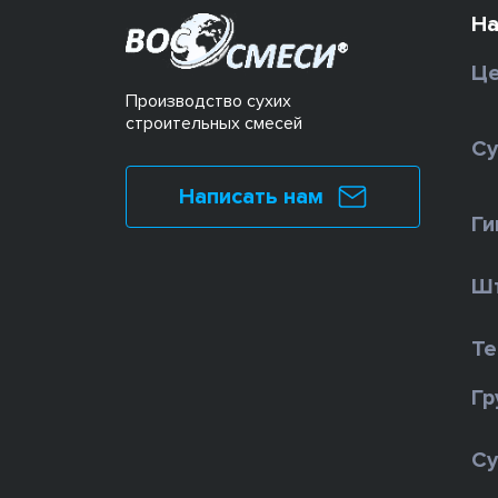
На
Це
Производство сухих
строительных смесей
Су
Написать нам
Ги
Шт
Те
Гр
Су