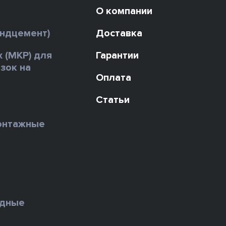
О компании
андцемент)
Доставка
х (МКР) для
Гарантии
зок на
Оплата
Статьи
онтажные
ы
едные