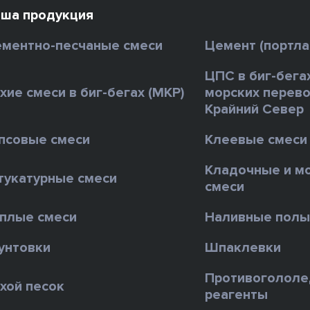
ша продукция
ментно-песчаные смеси
Цемент (портл
ЦПС в биг-бега
хие смеси в биг-бегах (МКР)
морских перево
Крайний Север
псовые смеси
Клеевые смеси
Кладочные и м
укатурные смеси
смеси
плые смеси
Наливные пол
унтовки
Шпаклевки
Противоголол
хой песок
реагенты