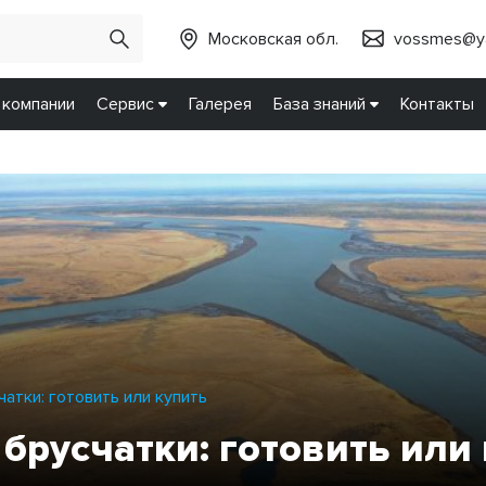
Московская обл.
vossmes@ya
 компании
Сервис
Галерея
База знаний
Контакты
атки: готовить или купить
 брусчатки: готовить или