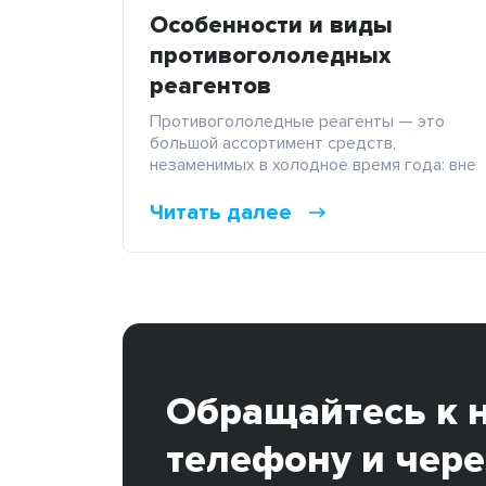
Особенности и виды
противогололедных
реагентов
Противогололедные реагенты — это
большой ассортимент средств,
незаменимых в холодное время года: вне
зависимости от вида, они эффективно
справляются с обледенением дорог и
Читать далее
тротуаров, а значит обеспечивают
комфорт и безопасность водителям и
пешеходам. Большинство из них
изготавливаются на основе солей и
работают одинаково – способствуют
таянию льда, вступая с ним в реакцию.
Однако, различия и […]
Обращайтесь к 
телефону и чере