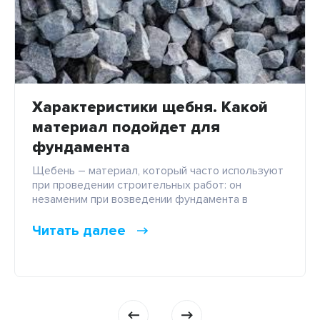
Характеристики щебня. Какой
материал подойдет для
фундамента
Щебень – материал, который часто используют
при проведении строительных работ: он
незаменим при возведении фундамента в
частном строительстве и влияет на качество и
долговечность возведенного здания. Видов
Читать далее
щебня в продаже может быть несколько, причем
каждый материал будет отличаться
характеристиками. Как выбрать сырье для
фундамента и на какие моменты обратить
внимание? Давайте тщательно обсудим этот
вопрос. […]