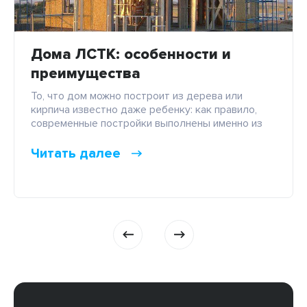
Дома ЛСТК: особенности и
преимущества
То, что дом можно построит из дерева или
кирпича известно даже ребенку: как правило,
современные постройки выполнены именно из
этих материалов. Однако это не значит, что
других технологий и методик в строительстве
Читать далее
не существует. К примеру, современные
застройщики нередко предлагают клиентам
использовать технологию ЛСТК для
строительства коттеджей. Легкие стальные
тонкостенные конструкции отличный вариант
для малоэтажного […]