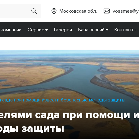
Московская обл.
vossmes@ya
 компании
Сервис
Галерея
База знаний
Контакты
и сада при помощи извести безопасные методы защиты
елями сада при помощи 
оды защиты