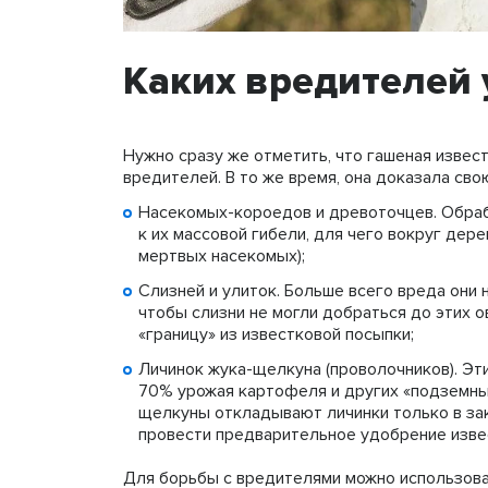
Каких вредителей 
Нужно сразу же отметить, что гашеная извес
вредителей. В то же время, она доказала св
Насекомых-короедов и древоточцев. Обраб
к их массовой гибели, для чего вокруг дер
мертвых насекомых);
Слизней и улиток. Больше всего вреда они н
чтобы слизни не могли добраться до этих 
«границу» из известковой посыпки;
Личинок жука-щелкуна (проволочников). Эт
70% урожая картофеля и других «подземных»
щелкуны откладывают личинки только в зак
провести предварительное удобрение изве
Для борьбы с вредителями можно использоват