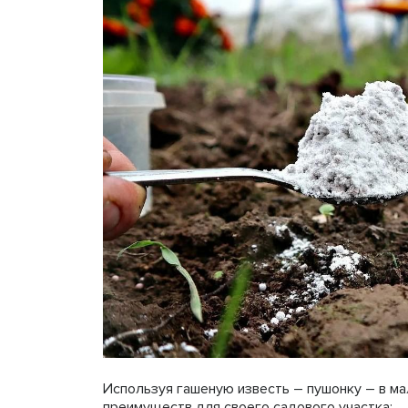
Используя гашеную известь – пушонку – в ма
преимуществ для своего садового участка: