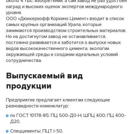
около 4 тыс. изобретений, а сам завод не раз удостоен
наград и высоких оценок экспертов международного
уровня.
ООО «Дюккерхофф Коркино Цемент» входит в список
самых крупных организаций Урала, которые
занимаются производством строительных материалов.
Но на достигнутом завод не останавливается,
постоянно развивается и заботится о выпуске новых
видов высококачественного цемента, экологии
окружающей среды и создании идеальных условий
сотрудничества.
Выпускаемый вид
продукции
Предприятие предлагает клиентам следующие
разновидности номенклатур:
по
ГОСТ 10178-85
:
ПЦ 500-Д0-Н
;
ШПЦ 400
;
ПЦ 400-
Д20
.
Спеццементы: ПЦТ I-50.