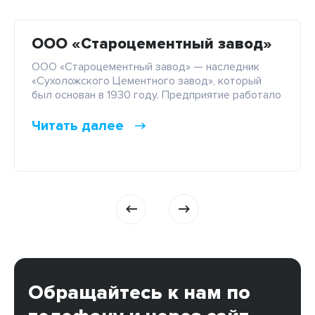
ООО «Староцементный завод»
ООО «Староцементный завод» — наследник
«Сухоложского Цементного завод», который
был основан в 1930 году. Предприятие работало
в тяжелое время, имело первоначально две
линии, но несмотря на это качество продукция
Читать далее
было стабильно высоким. Сегодня это
стабильно функционирующее предприятие,
которое постоянно развивается. В настоящее
время завод имеет семь марок строительного и
тампонажного цемента, а также выпускает
ежегодно […]
Обращайтесь к нам по