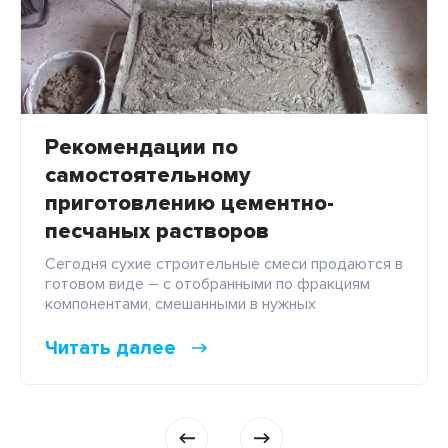
Рекомендации по
самостоятельному
приготовлению цементно-
песчаных растворов
Сегодня сухие строительные смеси продаются в
готовом виде – с отобранными по фракциям
компонентами, смешанными в нужных
пропорциях. Можно купить готовую цементно-
песчаную смесь, или приготовить ее
Читать далее
самостоятельно: из портландцемента, песка и
вспомогательных добавок. Это займет гораздо
больше времени, но зато позволит сэкономить
бюджет. Как и из чего нужно готовить цементно-
песчаный раствор (ЦПР)? Пошаговое