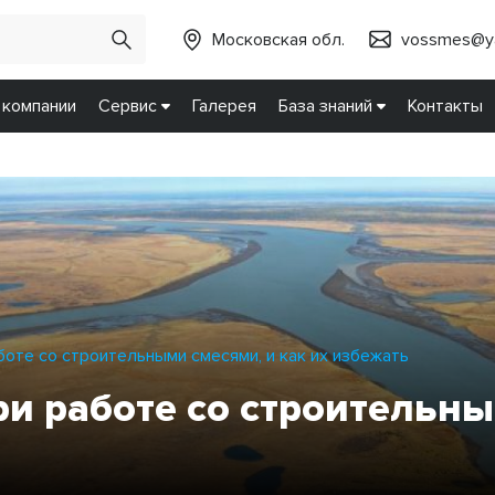
Московская обл.
vossmes@ya
 компании
Сервис
Галерея
База знаний
Контакты
оте со строительными смесями, и как их избежать
и работе со строительны