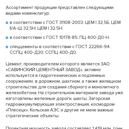
Ассортимент продукции представлен следующими
видами номенклатур:
в соответствии с
ГОСТ 31108-2003
:
ЦЕМ I 32,5Б
;
ЦЕМ
II/А-Ш 32,5Н
;
ЦЕМ I 32,5Н
.
в соответствии с
ГОСТ 10178-85
:
ПЦ 400-Д0-Н
.
спеццементы в соответствии с ГОСТ 22266-94:
ССПЦ 400-Д20; ССПЦ 400-Д0.
Цемент, производителем которого является ЗАО
«САВИНСКИЙ ЦЕМЕНТНЫЙ ЗАВОД», активно
используется в гидротехнических и подземных
сооружениях, в дорожном, шахтном, а также жилищном
строительстве для создания сборного и монолитного
железобетона. На строительном материале завода уже
изготовлены железные дороги, шахты, Загорская
гидроаккумулирующая электростанция, космодром
«Плесецк», Кольская АЭС и другие не мене важные
стратегические объекты.
Проектная мощность завода составляет 1,419 млн. тонн