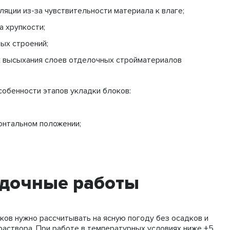
яции из-за чувствительности материала к влаге;
а хрупкости;
ых строений;
ок высыхания слоев отделочных стройматериалов
обенности этапов укладки блоков:
онтальном положении;
адочные работы
ков нужно рассчитывать на ясную погоду без осадков и
раствора. При работе в температурных условиях ниже +5