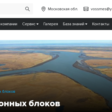
Московская обл.
vossmes@ya
 компании
Сервис
Галерея
База знаний
Контакты
х блоков
тонных блоков