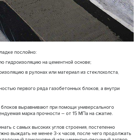
адке послойно:
ю гидроизоляцию на цементной основе;
золяцию в рулонах или материал из стеклохолста,
ностью первого ряда газобетонных блоков, а внутри
ь блоков выравнивают при помощи универсального
ендуемая марка прочности – от 15 МПа на сжатие.
инать с самых высоких углов строения, постепенно
ужно выждать не менее 3-х часов, после чего продолжать
кладочный тонкошовный или цементно-песчаный затвор.