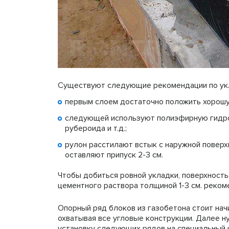
Существуют следующие рекомендации по укл
первым слоем достаточно положить хорошу
следующей используют полиэфирную гидрои
рубероида и т.д.;
рулон расстилают встык с наружной поверх
оставляют припуск 2-3 см.
Чтобы добиться ровной укладки, поверхност
цементного раствора толщиной 1-3 см. реком
Опорный ряд блоков из газобетона стоит нач
охватывая все угловые конструкции. Далее н
установку следующих рядов на специальный 